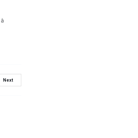
 à
Next