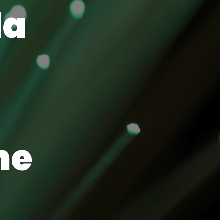
la
ne