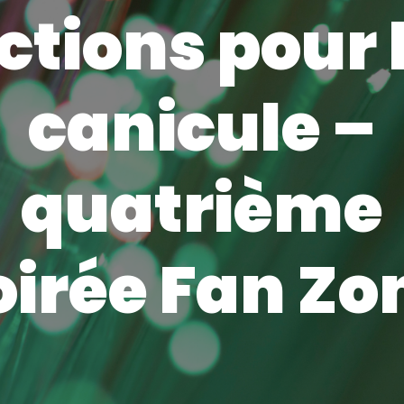
ctions pour 
canicule –
quatrième
oirée Fan Zo