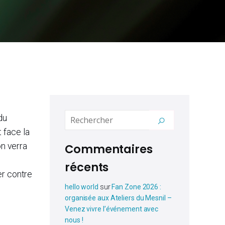
du
 face la
on verra
Commentaires
récents
er contre
hello world
sur
Fan Zone 2026 :
organisée aux Ateliers du Mesnil –
Venez vivre l’événement avec
nous !