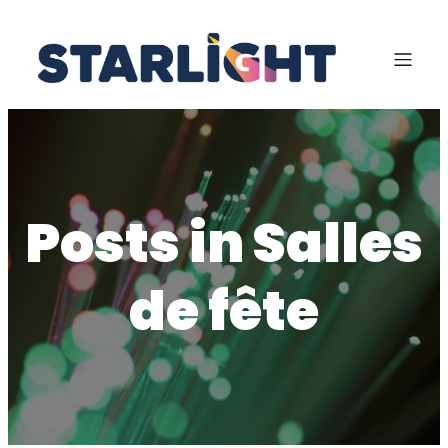
Aller
au
contenu
Posts in Salles
de fête