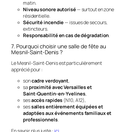
matin.
Niveau sonore autorisé
— surtout en zone
résidentielle.
Sécurité incendie
— issues de secours,
extincteurs.
Responsabilité en cas de dégradation
.
7. Pourquoi choisir une salle de fête au
Mesnil‑Saint‑Denis ?
Le Mesnil‑Saint‑Denis est particulièrement
apprécié pour :
son
cadre verdoyant
,
sa
proximité avec Versailles et
Saint‑Quentin‑en‑Yvelines
,
ses
accès rapides
(N10, A12),
ses
salles entièrement équipées et
adaptées aux événements familiaux et
professionnels
.
En savoir plus juste :
ici