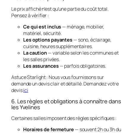
Le prix affiché n’est qu’une partie du coût total.
Pensez à vérifier :
Ce qui est inclus
— ménage, mobilier,
matériel, sécurité.
Les options payantes
— sono, éclairage,
cuisine, heures supplémentaires.
La caution
— variable selon les communes et
les salles privées.
Les assurances
— parfois obligatoires.
Astuce Starlight :
Nous vous fournissons sur
demande un devis clair et détaillé. Demandez votre
devis
ici
6. Les règles et obligations à connaître dans
les Yvelines
Certaines salles imposent des règles spécifiques :
Horaires de fermeture
— souvent 2h ou 3h du