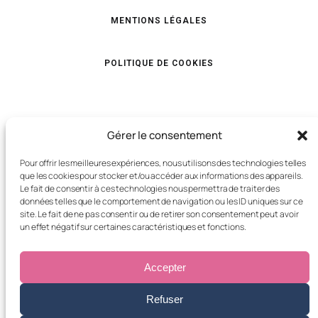
MENTIONS LÉGALES
POLITIQUE DE COOKIES
Services
Gérer le consentement
Pour offrir les meilleures expériences, nous utilisons des technologies telles
ELECTRICITÉ
que les cookies pour stocker et/ou accéder aux informations des appareils.
Le fait de consentir à ces technologies nous permettra de traiter des
données telles que le comportement de navigation ou les ID uniques sur ce
site. Le fait de ne pas consentir ou de retirer son consentement peut avoir
ÉVÉNEMENTS
un effet négatif sur certaines caractéristiques et fonctions.
SALLES DE FÊTE
Accepter
Refuser